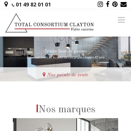
01 49 82 01 01
Naviga
-
bascul
Cuisine haut de gamme
Nous sommes à l'écoute de vos projets depuis 47 ans
Nos points de vente
Prendre rendez-vous
I
Nos marques