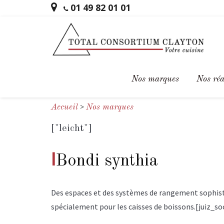
01 49 82 01 01
Nos marques
Nos réa
>
Accueil
Nos marques
["leicht"]
I
Bondi synthia
Des espaces et des systèmes de rangement sophisti
spécialement pour les caisses de boissons.
[juiz_s